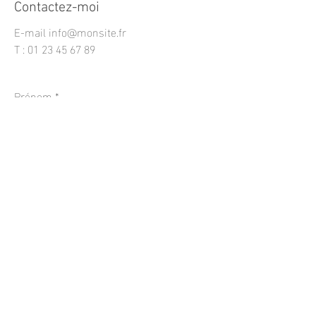
Contactez-moi
E-mail
info@monsite.fr
T :
01 23 45 67 89
Prénom
*
Nom
*
E-mail
*
Message
*