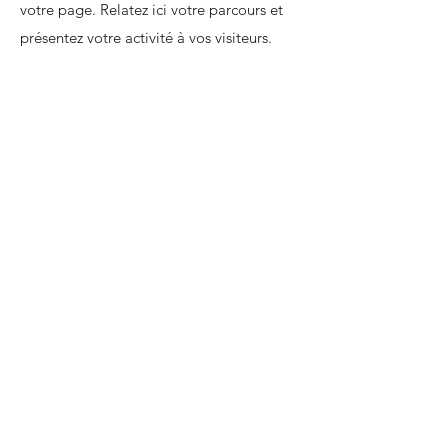
votre page. Relatez ici votre parcours et
présentez votre activité à vos visiteurs.
Moyens de paiement
• Cartes de crédit / débit
• Paypal
• Paiements hors-ligne
Saisissez votre e-mail ici...
*
Oui, inscrivez-moi à votre 