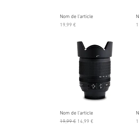
Aperçu rapide
Nom de l'article
N
Prix
P
19,99 €
1
Aperçu rapide
Nom de l'article
N
Prix original
Prix promotionnel
P
19,99 €
14,99 €
1