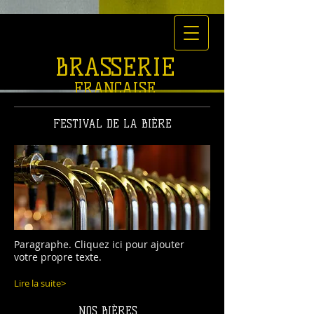
BRASSERIE
FRAN
Ç
AISE
DEPUIS
FESTIVAL DE LA BI
È
RE
1896
Paragraphe. Cliquez ici pour ajouter
votre propre texte.
Lire la suite>
NOS BIÈRES