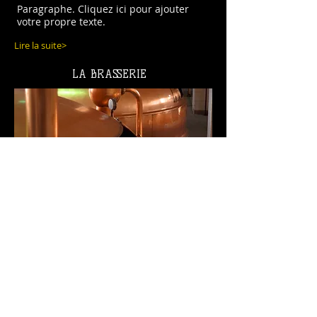
Paragraphe. Cliquez ici pour ajouter
votre propre texte.
Lire la suite>
LA BRASSERIE
Paragraphe. Cliquez ici pour ajouter
votre propre texte.
Lire la suite>
Mentions légales
Politique en matière de cookies