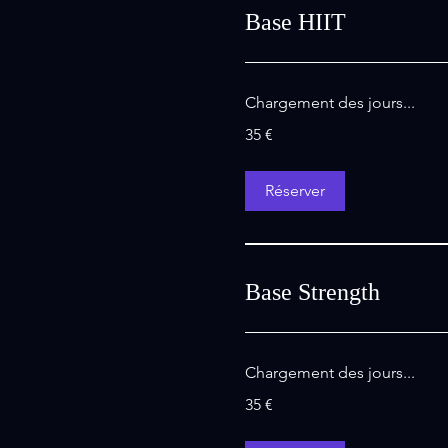
Base HIIT
Chargement des jours...
35
35 €
euros
Réserver
Base Strength
Chargement des jours...
35
35 €
euros