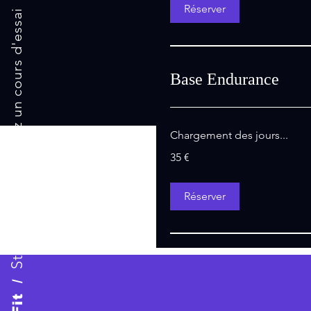
Réserver
Résevez un cours d'essai
Base Endurance
Chargement des jours...
35
35 €
euros
Réserver
Studio
/