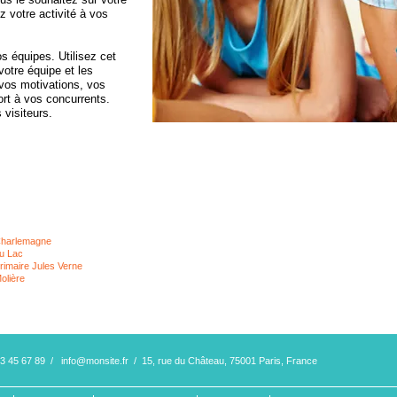
z votre activité à vos
s équipes. Utilisez cet
votre équipe et les
 vos motivations, vos
ort à vos concurrents.
 visiteurs.
CENTRE AÉR
PENDANT LE
Charlemagne
VACANCES
du Lac
rimaire Jules Verne
olière
 23 45 67 89 /
info@monsite.fr
/ 15, rue du Château, 75001 Paris, France