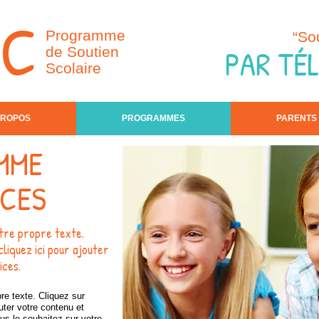
BC
Programme
“So
PAR TÉ
de Soutien
Scolaire
PROPOS
PROGRAMMES
PARENTS
MME
NCES
otre propre texte.
cliquez ici pour ajouter
ices.
pre texte. Cliquez sur
uter votre contenu et
us le souhaitez sur votre