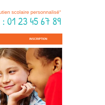
utien scolaire personnalisé”
L
:
01 23 45 67 89
INSCRIPTION