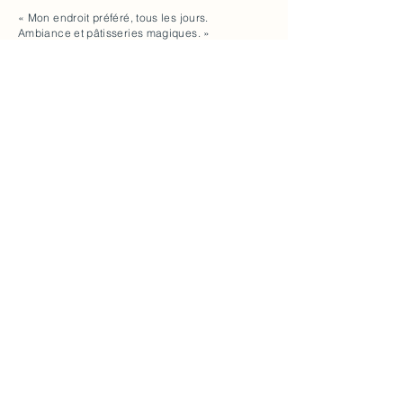
« Mon endroit préféré, tous les jours.
Ambiance et pâtisseries magiques. »
Jacques
« Endroit 5 étoiles pour petit déjeuner et
brunch de fin de semaine. »