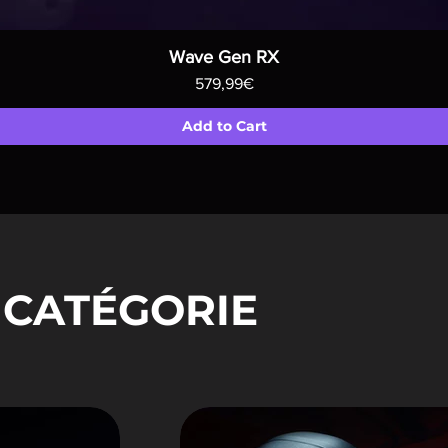
Wave Gen RX
Price
579,99€
Add to Cart
 CATÉGORIE