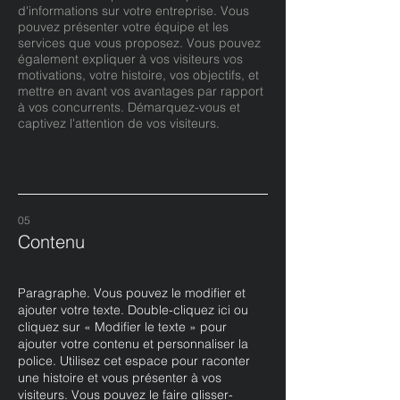
d'informations sur votre entreprise. Vous
pouvez présenter votre équipe et les
services que vous proposez. Vous pouvez
également expliquer à vos visiteurs vos
motivations, votre histoire, vos objectifs, et
mettre en avant vos avantages par rapport
à vos concurrents. Démarquez-vous et
captivez l'attention de vos visiteurs.
05
Contenu
Paragraphe. Vous pouvez le modifier et
ajouter votre texte. Double-cliquez ici ou
cliquez sur « Modifier le texte » pour
ajouter votre contenu et personnaliser la
police. Utilisez cet espace pour raconter
une histoire et vous présenter à vos
visiteurs. Vous pouvez le faire glisser-