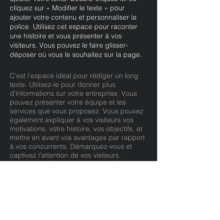
cliquez sur « Modifier le texte » pour
ajouter votre contenu et personnaliser la
police. Utilisez cet espace pour raconter
une histoire et vous présenter à vos
visiteurs. Vous pouvez le faire glisser-
déposer où vous le souhaitez sur la page.
C'est l'espace idéal pour rédiger un long
texte. Utilisez-le pour donner plus
d'informations sur votre entreprise. Vous
pouvez présenter votre équipe et les
services que vous proposez. Vous pouvez
également expliquer à vos visiteurs vos
motivations, votre histoire, vos objectifs, et
mettre en avant vos avantages par rapport
à vos concurrents. Démarquez-vous et
captivez l'attention de vos visiteurs.
07