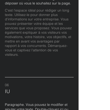
déposer où vous le souhaitez sur la page.
C'est l'espace idéal pour rédiger un long
texte. Utilisez-le pour donner plus
d'informations sur votre entreprise. Vous
pouvez présenter votre équipe et les
services que vous proposez. Vous pouvez
également expliquer à vos visiteurs vos
motivations, votre histoire, vos objectifs, et
mettre en avant vos avantages par
rapport à vos concurrents. Démarquez-
vous et captivez l'attention de vos
visiteurs.
06
IU
Paragraphe. Vous pouvez le modifier et
ajouter votre texte. Double-cliquez ici ou