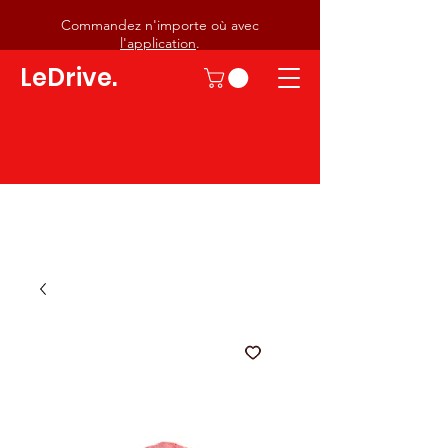
Commandez n'importe où avec
l'application
.
LeDrive.