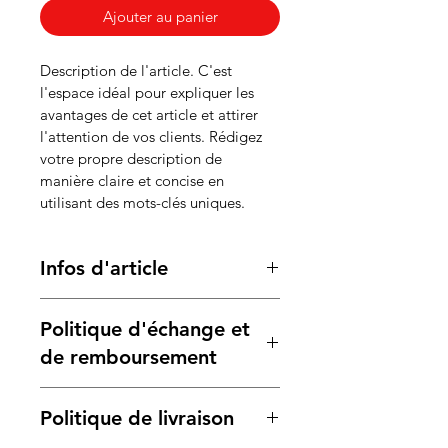
Ajouter au panier
Description de l'article. C'est 
l'espace idéal pour expliquer les 
avantages de cet article et attirer 
l'attention de vos clients. Rédigez 
votre propre description de 
manière claire et concise en 
utilisant des mots-clés uniques.
Infos d'article
Détails de l’article. C'est l'espace 
Politique d'échange et
idéal pour présenter les 
caractéristiques de votre article : 
de remboursement
taille, matière, instructions de 
lavage, etc. Vous pouvez 
Politique d'échange et de 
Politique de livraison
également expliquer ce qui rend 
remboursement. Informez vos 
votre article spécial et comment 
visiteurs des conditions d'échange 