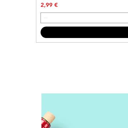
Prix
2,99 €