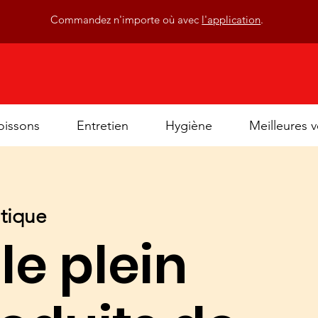
Commandez n'importe où avec
l'application
.
oissons
Entretien
Hygiène
Meilleures 
atique
le plein