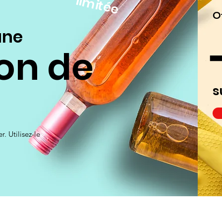
e
O
une
ion de
s
. Utilisez-le