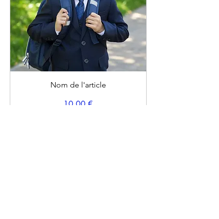
Nom de l'article
Prix
10,00 €
VISAGE
Boutique
Tout voir
Adultes
Enfants