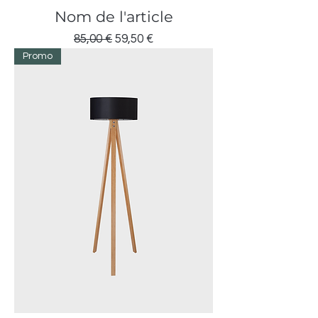
Nom de l'article
Prix original
Prix promotionnel
85,00 €
59,50 €
Promo