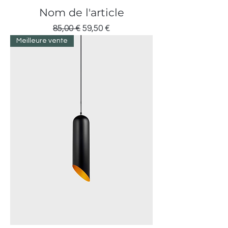
Nom de l'article
Prix original
Prix promotionnel
85,00 €
59,50 €
Meilleure vente