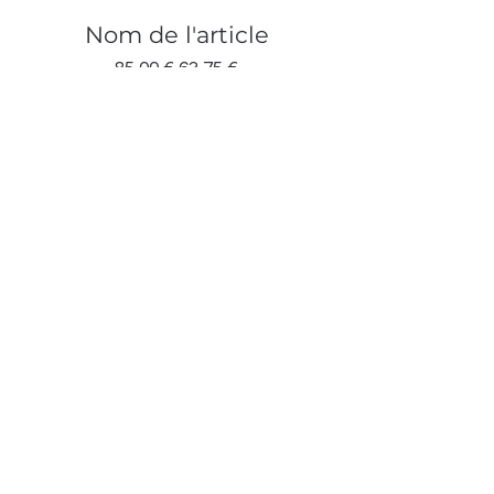
Nom de l'article
Prix original
Prix promotionnel
85,00 €
63,75 €