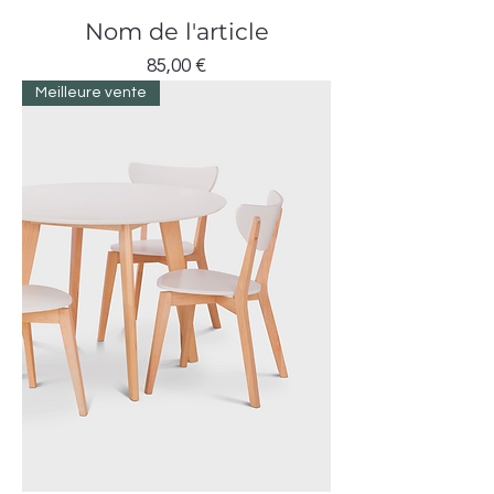
Nom de l'article
Prix
85,00 €
Meilleure vente