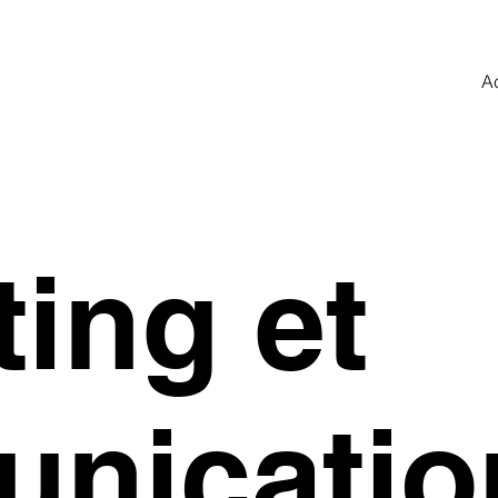
A
ing et
nicatio