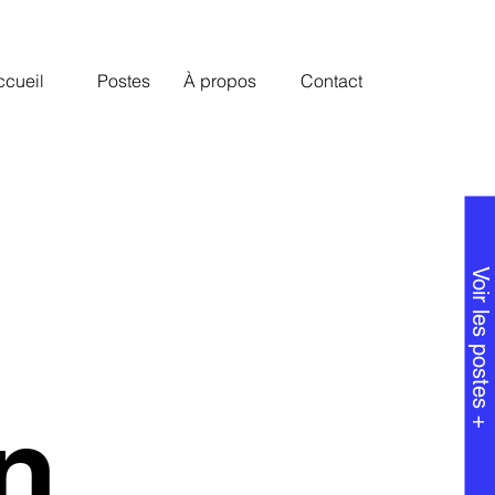
ccueil
Postes
À propos
Contact
Voir les postes +
n