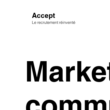
Accept
Le recrutement réinventé
Market
commu