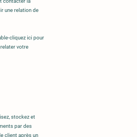
t contacter la
ir une relation de
ble-cliquez ici pour
 relater votre
lisez, stockez et
ements par des
le client après un