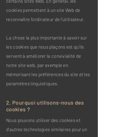
certains sites Web. En général, les
cookies permettent à un site Web de
reconnaître l'ordinateur de l’utilisateur.
La chose la plus importante à savoir sur
les cookies que nous plaçons est qu'ils
servent à améliorer la convivialité de
notre site web, par exemple en
mémorisant les préférences du site et les
paramètres linguistiques.
2. Pourquoi utilisons-nous des
cookies ?
Nous pouvons utiliser des cookies et
d'autres technologies similaires pour un