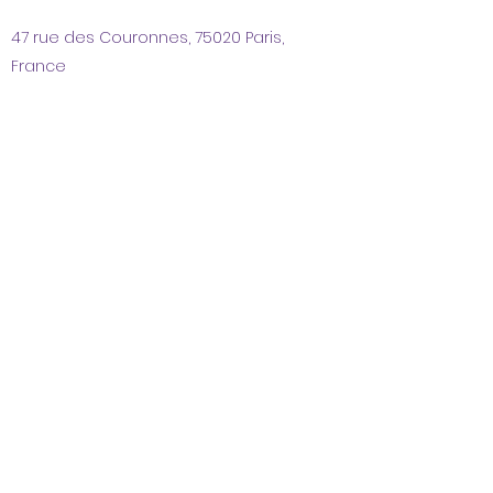
47 rue des Couronnes, 75020 Paris,
France
info@monsite.fr
01 23 45 67 89
Termes et conditions
Politique de cookies
Mentions légales
Politique de confidentialité
©2023 par Dansez encore !
Propulsé et sécurisé par
Wix