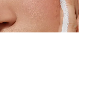
Rejoindre la liste de
diffusion pour des trucs et
astuces
Email
*
Oui, inscrivez-moi à votre newsletter.
*