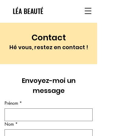
LÉA BEAUTÉ
Contact
Hé vous, restez en contact !
Envoyez-moi un
message
Prénom
*
Nom
*