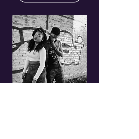
T.A.R.T.A.R.E
mer. 18 juil.
Plus d'infos
Acheter