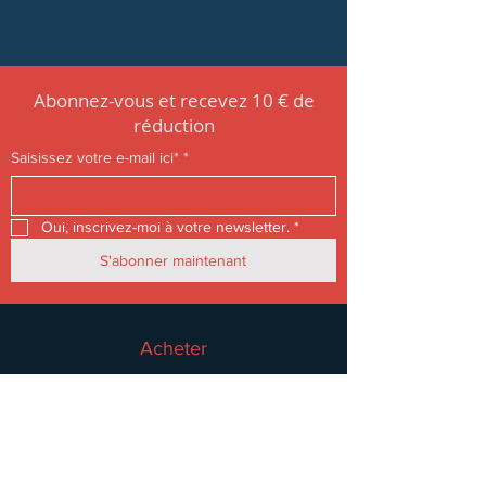
Abonnez-vous et recevez 10 € de
réduction
Saisissez votre e-mail ici*
*
Oui, inscrivez-moi à votre newsletter.
*
S'abonner maintenant
Acheter
Femmes
Hommes
Accessoires
Promo