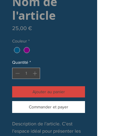
Nom de
l'article
Prix
25,00 €
Couleur
*
Quantité
*
Ajouter au panier
Commander et payer
Description de l'article. C'est 
l'espace idéal pour présenter les 