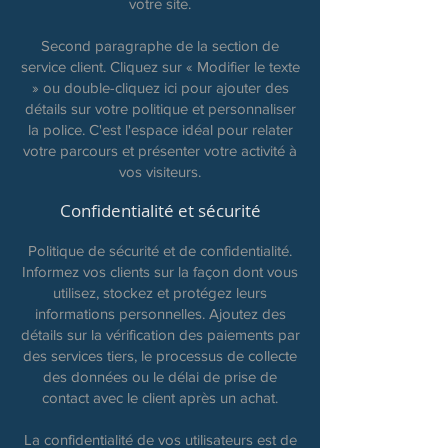
votre site.
Second paragraphe de la section de
service client. Cliquez sur « Modifier le texte
» ou double-cliquez ici pour ajouter des
détails sur votre politique et personnaliser
la police. C'est l'espace idéal pour relater
votre parcours et présenter votre activité à
vos visiteurs.
Confidentialité et sécurité
Politique de sécurité et de confidentialité.
Informez vos clients sur la façon dont vous
utilisez, stockez et protégez leurs
informations personnelles. Ajoutez des
détails sur la vérification des paiements par
des services tiers, le processus de collecte
des données ou le délai de prise de
contact avec le client après un achat.
La confidentialité de vos utilisateurs est de