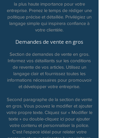
la plus haute importance pour votre
entreprise. Prenez le temps de rédiger une
politique précise et détaillée. Privilégiez un
langage simple qui inspirera confiance à
votre clientèle.
Demandes de vente en gros
Section de demandes de vente en gros.
Informez vos détaillants sur les conditions
de revente de vos articles. Utilisez un
langage clair et fournissez toutes les
informations nécessaires pour promouvoir
et développer votre entreprise.
Second paragraphe de la section de vente
en gros. Vous pouvez le modifier et ajouter
votre propre texte. Cliquez sur « Modifier le
texte » ou double-cliquez ici pour ajouter
votre contenu et personnaliser la police.
C'est l'espace idéal pour relater votre