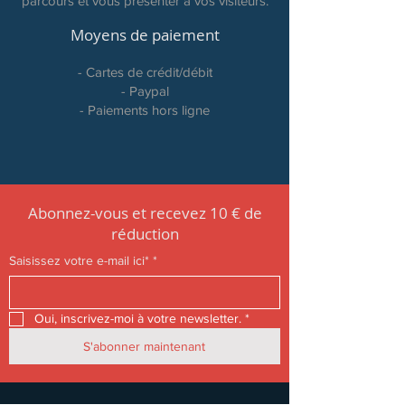
parcours et vous présenter à vos visiteurs.
Moyens de paiement
- Cartes de crédit/débit
- Paypal
- Paiements hors ligne
Abonnez-vous et recevez 10 € de
réduction
Saisissez votre e-mail ici*
*
Oui, inscrivez-moi à votre newsletter.
*
S'abonner maintenant