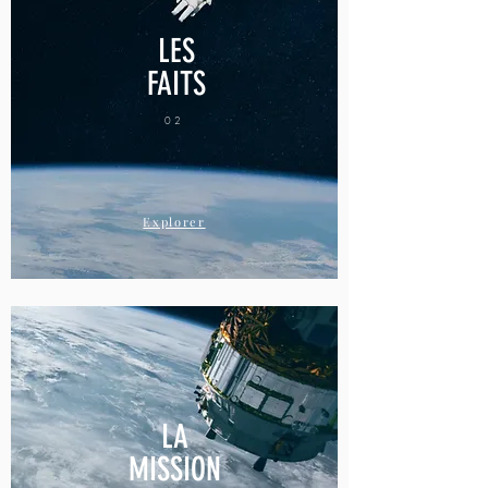
LES
FAITS
02
Explorer
LA
MISSION