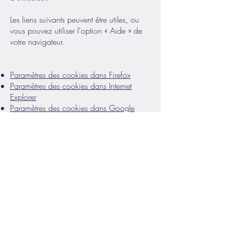
Les liens suivants peuvent être utiles, ou
vous pouvez utiliser l'option « Aide » de
votre navigateur.
Paramètres des cookies dans Firefox
Paramètres des cookies dans Internet
Explorer
Paramètres des cookies dans Google
Chrome
Paramètres des cookies dans Safari (OS
X)
Paramètres des cookies dans Safari (iOS)
Paramètres des cookies dans Android
Pour refuser et empêcher que vos données
soient utilisées par Google Analytics sur
tous les sites Web, consultez les