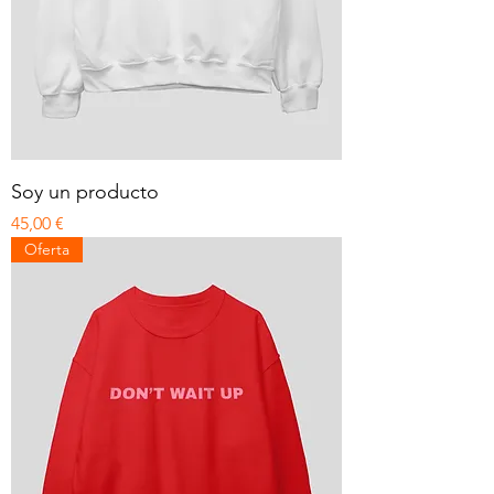
Soy un producto
Precio
45,00 €
Oferta