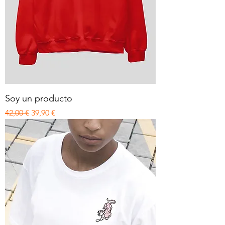
Soy un producto
Precio
Precio de oferta
42,00 €
39,90 €