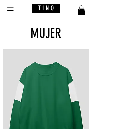
T I N O
MUJER