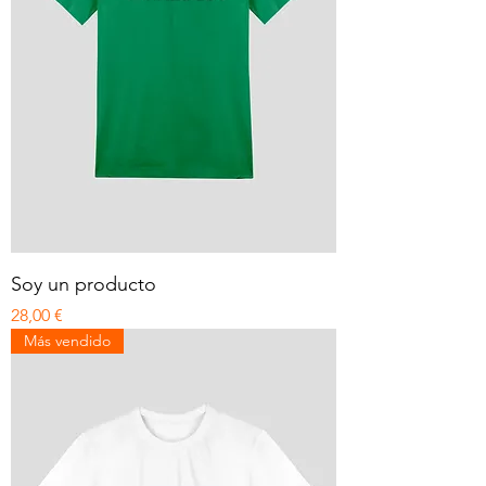
Soy un producto
Precio
28,00 €
Más vendido