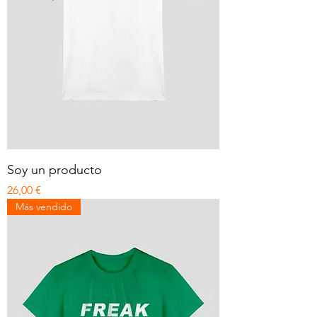
Soy un producto
Precio
26,00 €
Más vendido