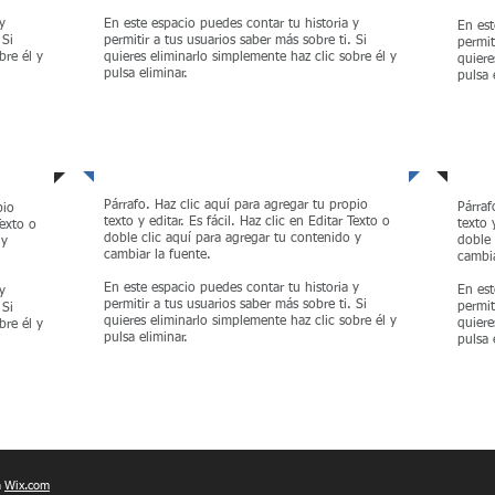
y
En este espacio puedes contar tu historia y
En est
 Si
permitir a tus usuarios saber más sobre ti. Si
permit
bre él y
quieres eliminarlo simplemente haz clic sobre él y
quiere
pulsa eliminar.
pulsa 
Sustentabilidad
Des
Párrafo. Haz clic aquí para agregar tu propio
Párraf
pio
texto y editar. Es fácil. Haz clic en Editar Texto o
texto 
Texto o
doble clic aquí para agregar tu contenido y
doble 
 y
cambiar la fuente.
cambia
En este espacio puedes contar tu historia y
En est
y
permitir a tus usuarios saber más sobre ti. Si
permit
 Si
quieres eliminarlo simplemente haz clic sobre él y
quiere
bre él y
pulsa eliminar.
pulsa 
n
Wix.com