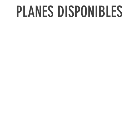
PLANES DISPONIBLES
GO POR
SUSCRI
ÍDEO
MENS
tus vídeos favoritos
Acceso ilimitado a to