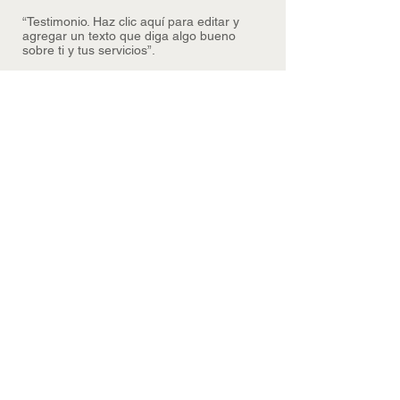
“
Testimonio. Haz clic aquí para editar y
agregar un texto que diga algo bueno
sobre ti y tus servicios
”.
Natalia Alonso
Noticiero Central
“Testimonio. Haz clic aquí para editar y
agregar un texto que diga algo bueno
sobre ti y tus servicios”.
Amalia Pérez
Industrias MPPR
“
Testimonio. Haz clic aquí para editar y
agregar un texto que diga algo bueno
sobre ti y tus servicios
”.
Armando Ubilla
ALMA FM