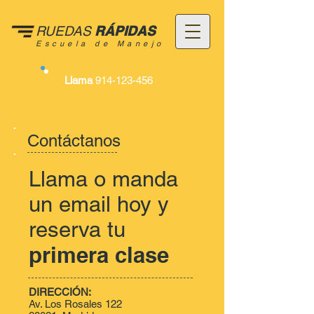
RUEDAS
RÁPIDAS
Escuela de Manejo
Llama
914-123-456
Contáctanos
Llama o manda
un email hoy y
reserva tu
primera clase
DIRECCIÓN:
Av. Los Rosales 122