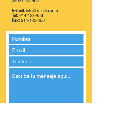
28021, Madrid.
E-mail
:
info@misitio.com
Tel:
914-123-456
Fax:
914-123-456
Enviar