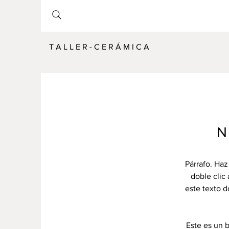
T A L L E R - C E R Á M I C A
N
Párrafo. Haz 
doble clic 
este texto d
Este es un 