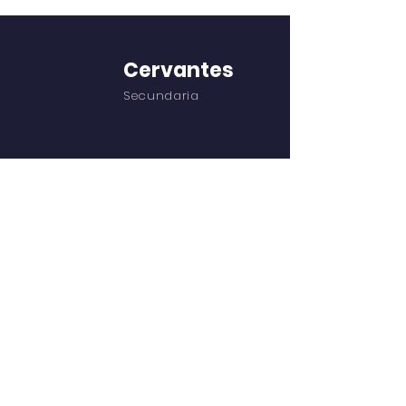
Cervantes
Secundaria
NAVEGACIÓN RÁPIDA
Acerca de
Academia
Alumnos
Padres
Noticias
Eventos
Admisiones