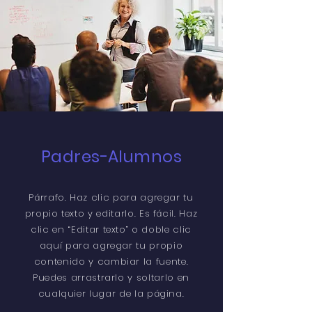
Padres-Alumnos
Párrafo. Haz clic para agregar tu
propio texto y editarlo. Es fácil. Haz
clic en “Editar texto” o doble clic
aquí para agregar tu propio
contenido y cambiar la fuente.
Puedes arrastrarlo y soltarlo en
cualquier lugar de la página.