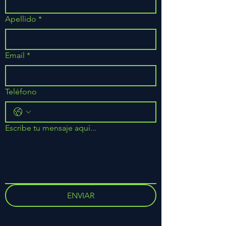
Apellido
*
Email
*
Teléfono
Escribe tu mensaje aquí...
ENVIAR