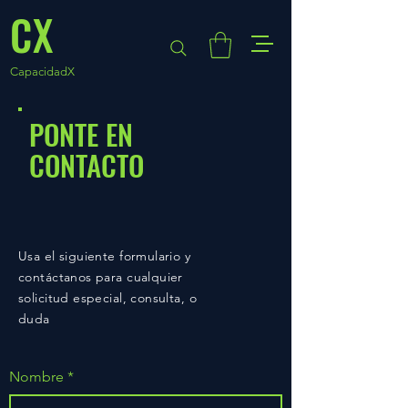
CX
CapacidadX
PONTE EN
CONTACTO
Usa el siguiente formulario y
contáctanos para cualquier
solicitud especial, consulta, o
duda
Nombre
*