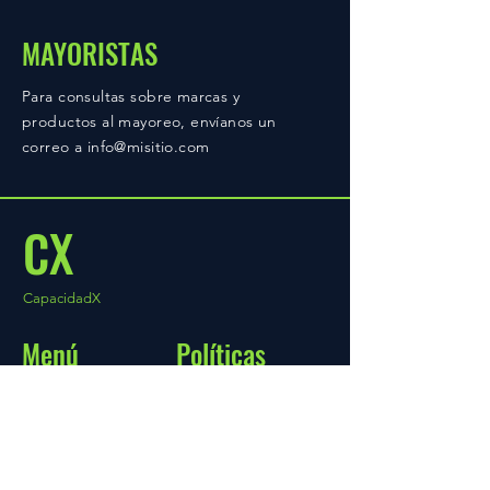
MAYORISTAS
Para consultas sobre marcas y
productos al mayoreo, envíanos un
correo a
info@misitio.com
CX
CapacidadX
Menú
Políticas
Inicio
FAQ
Acerca de
Política de la tienda
Tienda
Envío y devoluciones
Blog