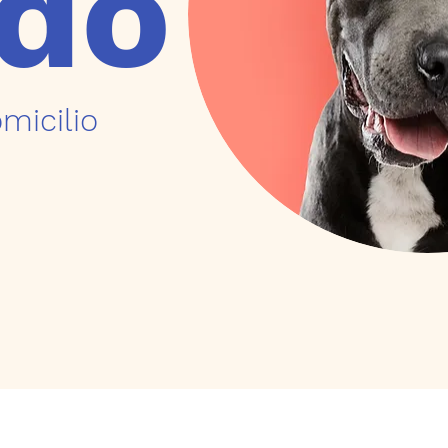
ido
micilio