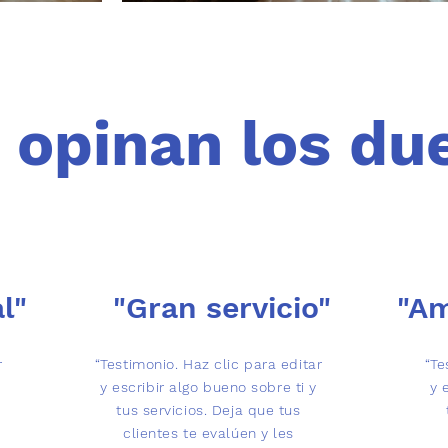
 opinan los du
l"
"Gran servicio"
"Am
r
“Testimonio. Haz clic para editar
“Te
y escribir algo bueno sobre ti y
y 
tus servicios. Deja que tus
clientes te evalúen y les