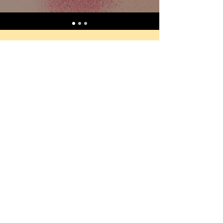
Los secretos y tips de
Bonina, únete a mi lista de
correo
Email
*
Sí, suscríbeme a tu boletín.
*
Suscribirse
Términos y
Política de Privacidad
Condiciones
© 2035 Creado por Lina Bonina
con
Wix.com