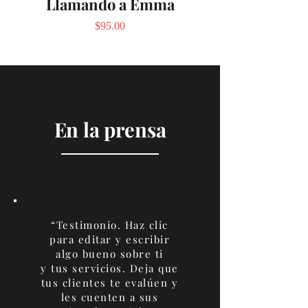
Llamando a Emma
Precio
$95.00
En la prensa
“Testimonio. Haz clic
para editar y escribir
algo bueno sobre ti
y tus servicios. Deja que
tus clientes te evalúen y
les cuenten a sus