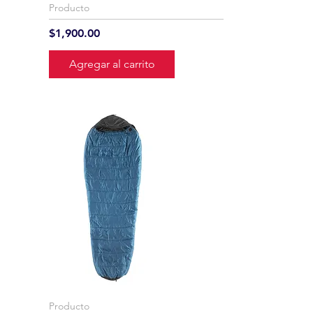
Producto
Precio
$1,900.00
Agregar al carrito
Producto