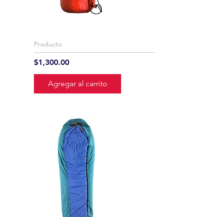
Producto
Precio
$1,300.00
Agregar al carrito