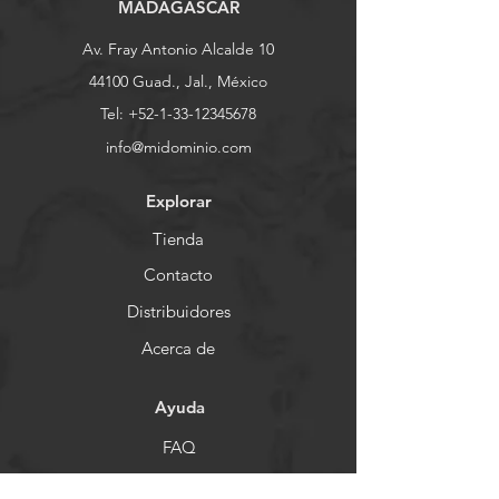
MADAGASCAR
costos. Brindar información clara 
confianza y garantizar que tus 
sobre tu política de envío es una 
clientes compren con seguridad.
Av. Fray Antonio Alcalde 10
gran manera de generar confianza y 
garantizar que tus clientes compren 
44100 Guad., Jal., México
con seguridad.
Tel:
+52-1-33-12345678
info@midominio.com
Explorar
Tienda
Contacto
Distribuidores
Acerca de
Ayuda
FAQ
Envío y devoluciones