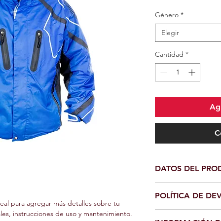
Género
*
Elegir
Cantidad
*
Agr
C
DATOS DEL PRO
Detalle del producto
POLÍTICA DE D
información sobre t
eal para agregar más detalles sobre tu 
materiales, instrucci
es, instrucciones de uso y mantenimiento.
Política de devolució
También es un buen e