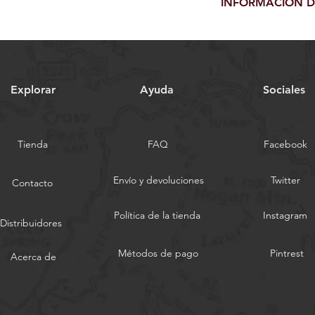
INFORMACIÓN D
explicar a tus cliente
que es tu producto y 
con su compra. Tener
Política de envío. Lu
cambio clara es una 
información sobre tu
y garantizar que tus
empaquetado y costos
tu política de envío
confianza y garantiza
Explorar
Ayuda
Sociales
seguridad.
Tienda
FAQ
Facebook
Envío y devoluciones
Twitter
Contacto
Política de la tienda
Instagram
Distribuidores
Métodos de pago
Pintrest
Acerca de