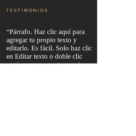
TESTIMONIOS
“Párrafo. Haz clic aquí para
agregar tu propio texto y
editarlo. Es fácil. Solo haz clic
en Editar texto o doble clic
aquí para agregar tu propio
contenido y hacer cambios en
la fuente. Es un lugar ideal
para contar una historia.”
Jonathan Suárez, Abogado