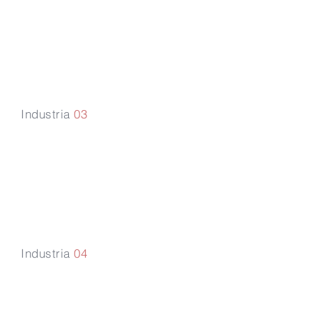
Medios y
tecnología
Industria
03
Sanitaria
Industria
04
Energía
renovable