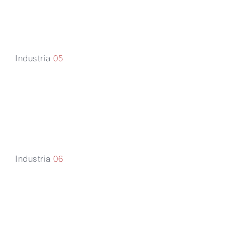
Industria
05
Servicio
industrial y
comercial
Industria
06
Bienes raíces