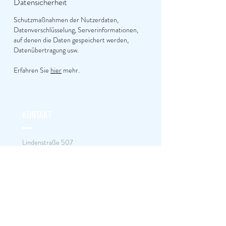
Datensicherheit
Schutzmaßnahmen der Nutzerdaten,
Datenverschlüsselung, Serverinformationen,
auf denen die Daten gespeichert werden,
Datenübertragung usw.
Erfahren Sie
hier
mehr.
KONTAKT
Lindenstraße 507
10555 Berlin
Tel.:
+49 (0) 456 7890
info@website.com
HALTEN SIE DEN FOKUS