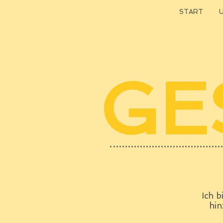
START
GE
Ich b
hin