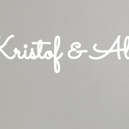
- 03.02.35 -
ristof & Al