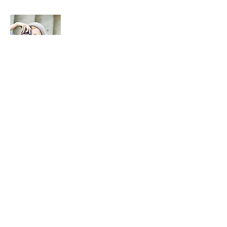
Über mich
Ich bin ein Textabschnitt. Klicken Sie hier,
um Ihren eigenen Text hinzuzufügen und
mich zu bearbeiten. Hier können Sie Ihren
Besuchern mehr erzählen.
Mehr erfahren
Mein Newsletter
E-Mail
*
Ja, ich möchte Ihren Newsletter abonnieren.
*