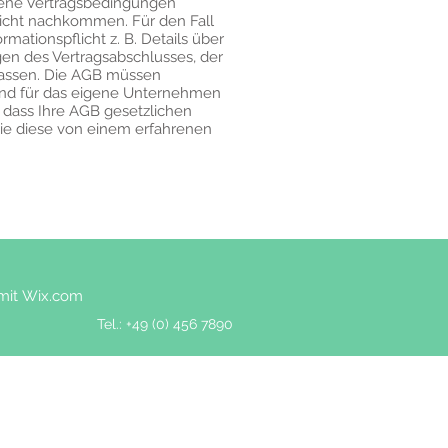
gene Vertragsbedingungen
flicht nachkommen. Für den Fall
mationspflicht z. B. Details über
en des Vertragsabschlusses, der
assen. Die AGB müssen
end für das eigene Unternehmen
 dass Ihre AGB gesetzlichen
ie diese von einem erfahrenen
 mit
Wix.com
Tel.: +49 (0) 456 7890