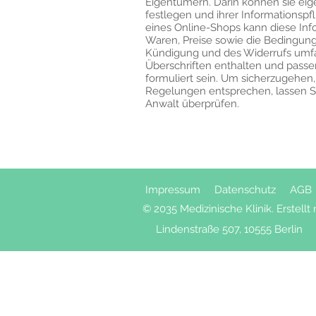
Eigentümern. Darin können sie ei
festlegen und ihrer Informationsp
eines Online-Shops kann diese Infor
Waren, Preise sowie die Bedingung
Kündigung und des Widerrufs umf
Überschriften enthalten und pass
formuliert sein. Um sicherzugehen,
Regelungen entsprechen, lassen S
Anwalt überprüfen.
Impressum
Datenschutz
AGB
© 2035 Medizinische Klinik. Erstellt
Lindenstraße 507, 10555 Berlin