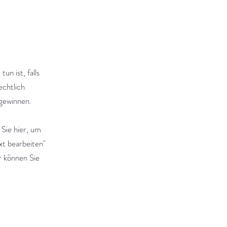
n ist, falls
echtlich
 gewinnen.
Sie hier, um
xt bearbeiten"
r können Sie