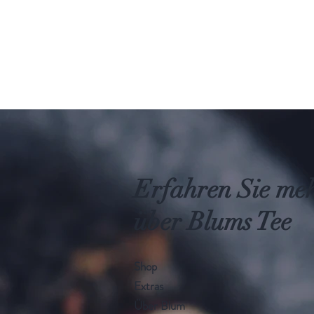
Erfahren Sie me
über Blums Tee
Shop
Extras
Über Blum