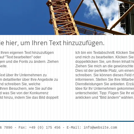
 Sie hier, um Ihren Text hinzuzufügen.
um Ihren eigenen Text hinzuzufügen
Ich bin ein Textabschnitt. Klicken S
auf "Text bearbeiten" oder
und mich zu bearbeiten. Klicken Sie 
ügen und die Fonts zu ändern. Ziehen
doppelklicken Sie, um Ihren Inhalt 
eite.
Ziehen Sie mich an die gewünschte St
Dies ist der perfekte Platz, um ein
 Text über Ihr Unternehmen zu
schreiben. Sie können dieses Feld n
 detaillierter über Ihre Angebote zu
informieren. Stellen Sie Ihre Mitarb
 und schreiben Sie, welche
Dienstleistungen Sie anbieten. Erzä
Ihren Besuchern, wie Sie auf die
Idee für Ihr Unternehmen gekommen
d was Sie von der Konkurrenz
unterscheidet.
Tipp: Fügen Sie Ihr e
ld hinzu, indem Sie das Bild doppelt
anklicken und "Bild ändern" wählen.
56 7890 - Fax: +49 (0) 175 456 - E-Mail:
info@website.com