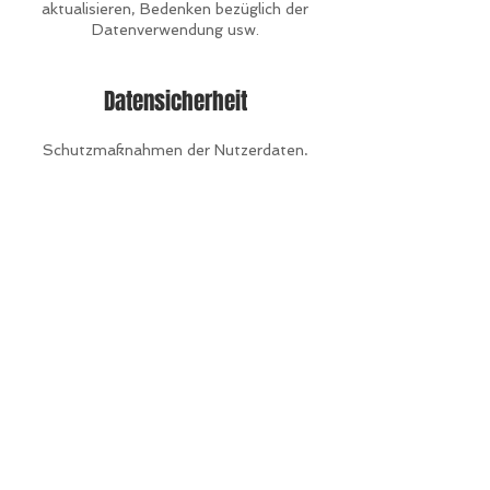
aktualisieren, Bedenken bezüglich der
Datenverwendung usw.
Datensicherheit
Schutzmaßnahmen der Nutzerdaten,
Datenverschlüsselung,
Serverinformationen, auf denen die
Daten gespeichert werden,
Datenübertragung usw.
Erfahren Sie
hier
mehr.
ZURÜCK NACH OBEN