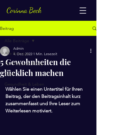
Corinna Beck
Beitrag
Alle Beiträge
Admin
Alle Beiträge
4. Dez. 2022
1 Min. Lesezeit
5 Gewohnheiten die
Der Weg zum Erfolg
glücklich machen
Glück
Gesundheit & Leben
Wählen Sie einen Untertitel für Ihren 
Beitrag, der den Beitragsinhalt kurz 
zusammenfasst und Ihre Leser zum 
Weiterlesen motiviert.