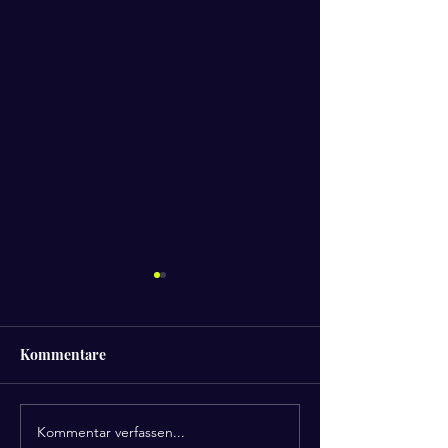
Kommentare
Kommentar verfassen...
Die 10 Geheimnisse
Eine glückliche Haltung