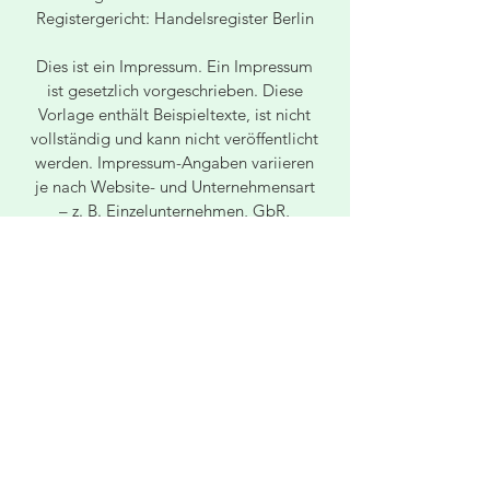
Registergericht: Handelsregister Berlin
Dies ist ein Impressum. Ein Impressum
ist gesetzlich vorgeschrieben. Diese
Vorlage enthält Beispieltexte, ist nicht
vollständig und kann nicht veröffentlicht
werden. Impressum-Angaben variieren
je nach Website- und Unternehmensart
– z. B. Einzelunternehmen, GbR,
GmbH, Redaktion u.a. Wir empfehlen
Ihnen daher, juristischen Rat einzuholen,
um besser zu verstehen, welche Details
Ihr Impressum beinhalten muss.
Impressum
Datenschutz
AGB
© 2035 Klara Sommer. Erstellt
mit
Wix.com.