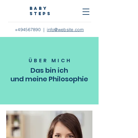
baby
steps
+494567890
|
info@website.com
ÜBER MIC
H
Das bin ich
und meine Philosophie